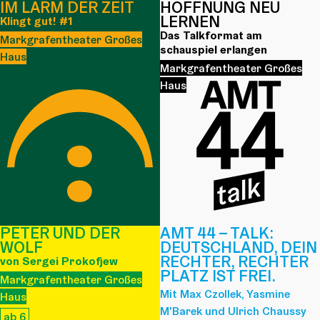
IM LÄRM DER ZEIT
HOFFNUNG NEU
LERNEN
Klingt gut! #1
Das Talkformat am
Markgrafentheater Großes
schauspiel erlangen
Haus
Markgrafentheater Großes
Haus
PETER UND DER
AMT 44 – TALK:
WOLF
DEUTSCHLAND, DEIN
RECHTER, RECHTER
von Sergei Prokofjew
PLATZ IST FREI.
Markgrafentheater Großes
Mit Max Czollek, Yasmine
Haus
M'Barek und Ulrich Chaussy
ab 6