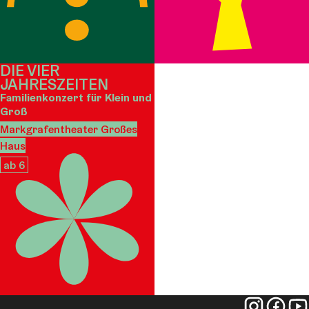
DIE VIER
JAHRESZEITEN
Familienkonzert für Klein und
Groß
Markgrafentheater Großes
Haus
ab 6