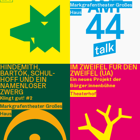
Markgrafentheater Großes
Haus
HINDEMITH,
IM ZWEIFEL FÜR DEN
BARTÓK, SCHUL­
ZWEIFEL (UA)
HOFF UND EIN
Ein neues Projekt der
NAMENLOSER
Bürger:innenbühne
ZWERG
Theaterhof
Klingt gut! #2
Markgrafentheater Großes
Haus