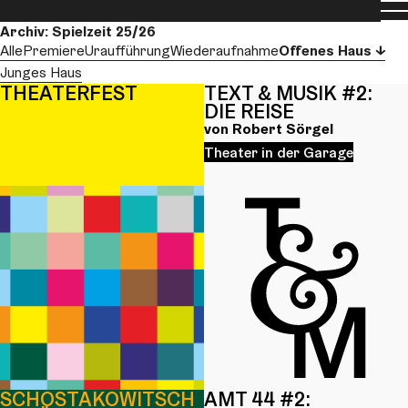
Men
Aktuelle Spielzeit
Archiv: Spielzeit 25/26
Alle
Premiere
Uraufführung
Wiederaufnahme
Offenes Haus
Junges Haus
THEATERFEST
TEXT & MUSIK #2:
DIE REISE
von Robert Sörgel
Theater in der Garage
SCHOSTAKO­­WITSCH
AMT 44 #2: