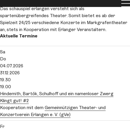
Konzertprogramm
Men
Das schauspiel erlangen versteht sich als
spartenübergreifendes Theater. Somit bietet es ab der
Spielzeit 24/25 verschiedene Konzerte im Markgrafentheater
an, stets in Kooperation mit Erlanger Veranstaltern.
Aktuelle Termine
Sa
Do
04.07.2026
31.12.2026
19.30
19.00
Hindemith, Bartók, Schul­hoff und ein namenloser Zwerg
Klingt gut! #2
Kooperation mit dem
Gemeinnützigen Theater- und
Konzertverein Erlangen e. V. (gVe)
Fr