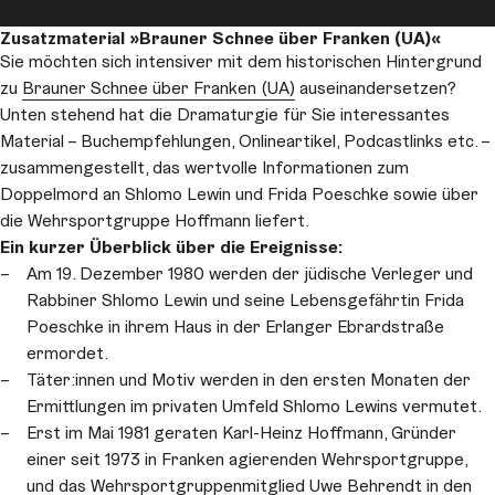
Spielplan
Zusatzmaterial »Brauner Schnee über Franken (UA)«
Sie möchten sich intensiver mit dem historischen Hintergrund
zu
Brauner Schnee über Franken (UA)
auseinandersetzen?
Unten stehend hat die Dramaturgie für Sie interessantes
Material – Buchempfehlungen, Onlineartikel, Podcastlinks etc. –
zusammengestellt, das wertvolle Informationen zum
Doppelmord an Shlomo Lewin und Frida Poeschke sowie über
die Wehrsportgruppe Hoffmann liefert.
Ein kurzer Überblick über die Ereignisse:
Am 19. Dezember 1980 werden der jüdische Verleger und
Rabbiner Shlomo Lewin und seine Lebensgefährtin Frida
Poeschke in ihrem Haus in der Erlanger Ebrardstraße
ermordet.
Täter:innen und Motiv werden in den ersten Monaten der
Ermittlungen im privaten Umfeld Shlomo Lewins vermutet.
Erst im Mai 1981 geraten Karl-Heinz Hoffmann, Gründer
einer seit 1973 in Franken agierenden Wehrsportgruppe,
und das Wehrsportgruppenmitglied Uwe Behrendt in den