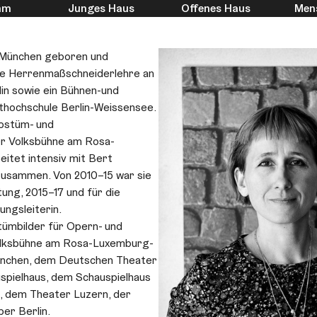
mm
Junges Haus
Offenes Haus
Men
n München geboren und
e Herren­maßschnei­der­lehre an
in sowie ein Bühnen-und
thochschule Berlin-Weissensee.
Kostüm- und
der Volksbühne am Rosa-
eitet intensiv mit Bert
usammen. Von 2010–15 war sie
tung, 2015–17 und für die
ungsleiterin.
tümbilder für Opern- und
 Volksbühne am Rosa-Luxemburg-
ünchen, dem Deutschen Theater
spielhaus, dem Schauspielhaus
 dem Theater Luzern, der
er Berlin.