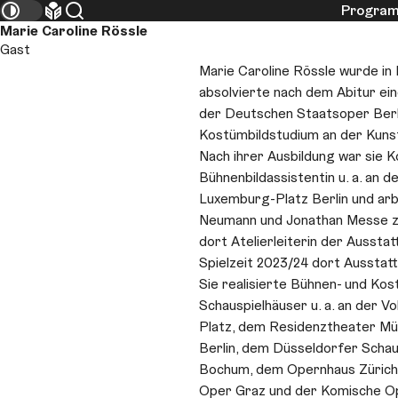
Progra
Team
Kontrastmodus umschalten
Leichte Sprache
Suche
Marie Caroline Rössle
Gast
Marie Caroline Rössle wurde i
absolvierte nach dem Abitur ein
der Deutschen Staatsoper Berl
Kostümbildstudium an der Kuns
Nach ihrer Ausbildung war sie 
Bühnenbildassistentin u. a. an 
Luxemburg-Platz Berlin und arb
Neumann und Jonathan Messe z
dort Atelierleiterin der Ausstat
Spielzeit 2023/24 dort Ausstatt
Sie realisierte Bühnen- und Kos
Schauspielhäuser u. a. an der
Platz, dem Residenztheater M
Berlin, dem Düsseldorfer Schau
Bochum, dem Opernhaus Zürich,
Oper Graz und der Komische Op