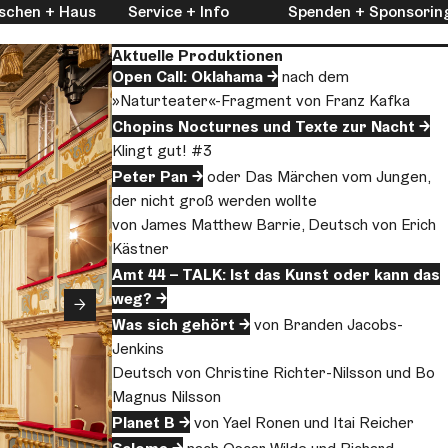
schen + Haus
Service + Info
Spenden + Sponsorin
Aktuelle Produktionen
Open Call: Oklahama
nach dem
»Naturteater«-Fragment von Franz Kafka
Chopins Nocturnes und Texte zur Nacht
Klingt gut! #3
Peter Pan
oder Das Märchen vom Jungen,
der nicht groß werden wollte
von James Matthew Barrie, Deutsch von Erich
Kästner
Amt 44 – TALK: Ist das Kunst oder kann das
weg?
→
Was sich gehört
von Branden Jacobs-
Jenkins
Deutsch von Christine Richter-Nilsson und Bo
Magnus Nilsson
Planet B
von Yael Ronen und Itai Reicher