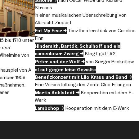
Salome
nach Oscar Wilde und Richard
Strauss
in einer musikalischen Überschreibung von
Albrecht Ziepert
Eat My Fear
Tanztheaterstück von Caroline
Finn
5 bis 1718 unter
Hindemith, Bartók, Schul­hoff und ein
s und
namenloser Zwerg
Klingt gut! #2
ilhelmine von
Peter und der Wolf
von Sergei Prokofjew
»Laut gegen leise Gewalt«
hauspiel von A.
Benefizkonzert mit Lilo Kraus und Band
ezember 1959
Eine Veranstaltung des Zonta Club Erlangen
smaßnahmen.
erer
Martin Kohlstedt
Kooperation mit dem E-
Werk
Lambchop
Kooperation mit dem E-Werk