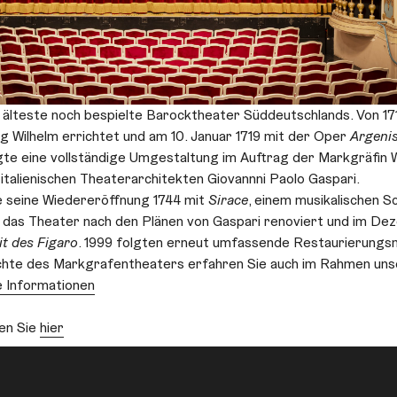
älteste noch bespielte Barocktheater Süddeutschlands. Von 171
 Wilhelm errichtet und am 10. Januar 1719 mit der Oper
Argeni
gte eine vollständige Umgestaltung im Auftrag der Markgräfin W
talienischen Theaterarchitekten Giovannni Paolo Gaspari.
 seine Wiedereröffnung 1744 mit
Sirace
, einem musikalischen Sc
de das Theater nach den Plänen von Gaspari renoviert und im D
it des Figaro
. 1999 folgten erneut umfassende Restaurierung
hte des Markgrafentheaters erfahren Sie auch im Rahmen uns
 Informationen
den Sie
hier