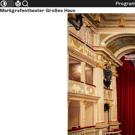
Progra
Spielstätten
Kontrastmodus umschalten
Leichte Sprache
Suche
Markgrafentheater Großes Haus